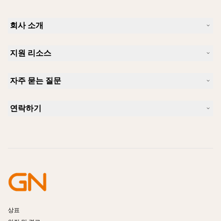
회사 소개
Jabra 소개
지원 리소스
커리어
지속가능성
제품 지원
새 소식 및 보도자료
자주 묻는 질문
사용자 설명서
알아보실 수 있습니다
블루투스 페어링 가이드
Skype에 사용하기 좋은 헤드셋은 무엇입니까?
사례 연구
호환성 가이드
연락하기
iPhone을 위한 좋은 헤드셋은 무엇이 있습니까?
사용법 동영상
블루투스 헤드셋은 안전한가요?
Jabra Sales 연락처
액세서리
온라인 주문
제품 식별
제품 등록
셀프 서비스 수리
리셀러 되기
엔터프라이즈 제품 단종 정책
개발자 프로그램
상표