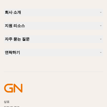
회사 소개
Jabra 소개
지원 리소스
커리어
지속가능성
제품 지원
새 소식 및 보도자료
자주 묻는 질문
사용자 설명서
알아보실 수 있습니다
블루투스 페어링 가이드
Skype에 사용하기 좋은 헤드셋은 무엇입니까?
사례 연구
호환성 가이드
연락하기
iPhone을 위한 좋은 헤드셋은 무엇이 있습니까?
사용법 동영상
블루투스 헤드셋은 안전한가요?
Jabra Sales 연락처
액세서리
온라인 주문
제품 식별
제품 등록
셀프 서비스 수리
리셀러 되기
엔터프라이즈 제품 단종 정책
개발자 프로그램
상표