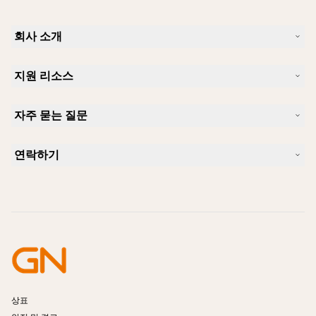
회사 소개
Jabra 소개
지원 리소스
커리어
지속가능성
제품 지원
새 소식 및 보도자료
자주 묻는 질문
사용자 설명서
알아보실 수 있습니다
블루투스 페어링 가이드
Skype에 사용하기 좋은 헤드셋은 무엇입니까?
사례 연구
호환성 가이드
연락하기
iPhone을 위한 좋은 헤드셋은 무엇이 있습니까?
사용법 동영상
블루투스 헤드셋은 안전한가요?
Jabra Sales 연락처
액세서리
온라인 주문
제품 식별
제품 등록
셀프 서비스 수리
리셀러 되기
엔터프라이즈 제품 단종 정책
개발자 프로그램
상표