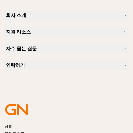
회사 소개
Jabra 소개
지원 리소스
커리어
지속가능성
제품 지원
새 소식 및 보도자료
자주 묻는 질문
사용자 설명서
알아보실 수 있습니다
블루투스 페어링 가이드
Skype에 사용하기 좋은 헤드셋은 무엇입니까?
사례 연구
호환성 가이드
연락하기
iPhone을 위한 좋은 헤드셋은 무엇이 있습니까?
사용법 동영상
블루투스 헤드셋은 안전한가요?
Jabra Sales 연락처
액세서리
온라인 주문
제품 식별
제품 등록
셀프 서비스 수리
리셀러 되기
엔터프라이즈 제품 단종 정책
개발자 프로그램
상표