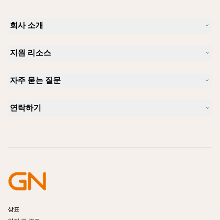
회사 소개
Jabra 소개
지원 리소스
커리어
지속가능성
제품 지원
새 소식 및 보도자료
자주 묻는 질문
사용자 설명서
알아보실 수 있습니다
블루투스 페어링 가이드
Skype에 사용하기 좋은 헤드셋은 무엇입니까?
사례 연구
호환성 가이드
연락하기
iPhone을 위한 좋은 헤드셋은 무엇이 있습니까?
사용법 동영상
블루투스 헤드셋은 안전한가요?
Jabra Sales 연락처
액세서리
온라인 주문
제품 식별
제품 등록
셀프 서비스 수리
리셀러 되기
엔터프라이즈 제품 단종 정책
개발자 프로그램
상표