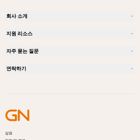
회사 소개
Jabra 소개
지원 리소스
커리어
지속가능성
제품 지원
새 소식 및 보도자료
자주 묻는 질문
사용자 설명서
알아보실 수 있습니다
블루투스 페어링 가이드
Skype에 사용하기 좋은 헤드셋은 무엇입니까?
사례 연구
호환성 가이드
연락하기
iPhone을 위한 좋은 헤드셋은 무엇이 있습니까?
사용법 동영상
블루투스 헤드셋은 안전한가요?
Jabra Sales 연락처
액세서리
온라인 주문
제품 식별
제품 등록
셀프 서비스 수리
리셀러 되기
엔터프라이즈 제품 단종 정책
개발자 프로그램
상표