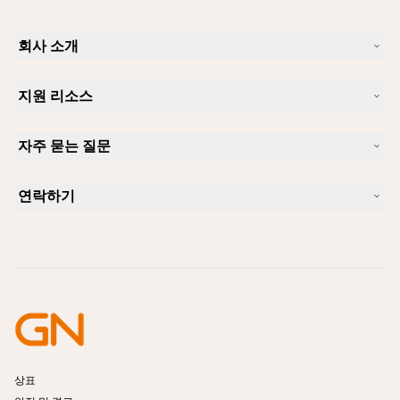
회사 소개
Jabra 소개
지원 리소스
커리어
지속가능성
제품 지원
새 소식 및 보도자료
자주 묻는 질문
사용자 설명서
알아보실 수 있습니다
블루투스 페어링 가이드
Skype에 사용하기 좋은 헤드셋은 무엇입니까?
사례 연구
호환성 가이드
연락하기
iPhone을 위한 좋은 헤드셋은 무엇이 있습니까?
사용법 동영상
블루투스 헤드셋은 안전한가요?
Jabra Sales 연락처
액세서리
온라인 주문
제품 식별
제품 등록
셀프 서비스 수리
리셀러 되기
엔터프라이즈 제품 단종 정책
개발자 프로그램
상표