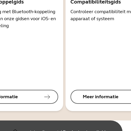
oppelgids
Compatibiliteitsgids
g met Bluetooth-koppeling
Controleer compatibiliteit 
n onze gidsen voor iOS- en
apparaat of systeem
ling
formatie
Meer informatie