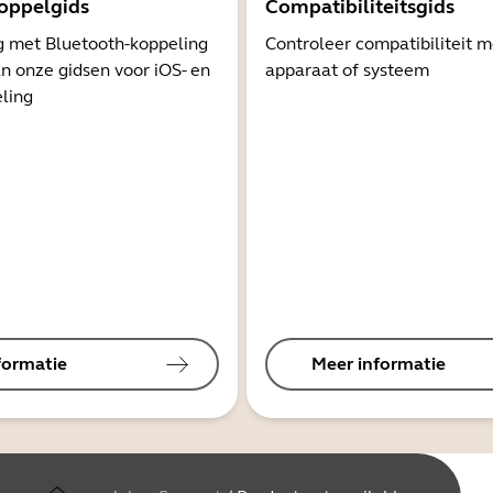
oppelgids
Compatibiliteitsgids
g met Bluetooth-koppeling
Controleer compatibiliteit 
n onze gidsen voor iOS- en
apparaat of systeem
ling
formatie
Meer informatie