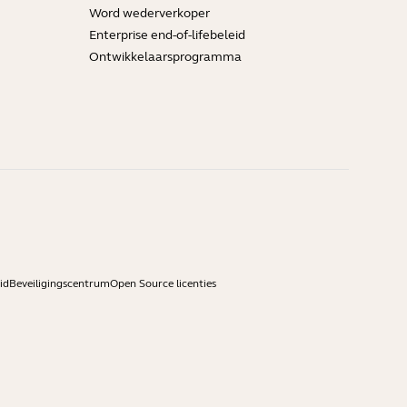
Word wederverkoper
Enterprise end-of-lifebeleid
Ontwikkelaarsprogramma
id
Beveiligingscentrum
Open Source licenties