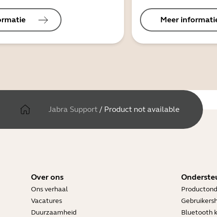
ormatie
Meer informati
Jabra Support
/
Product not available
Over ons
Onderste
Ons verhaal
Productond
Vacatures
Gebruikers
Duurzaamheid
Bluetooth 