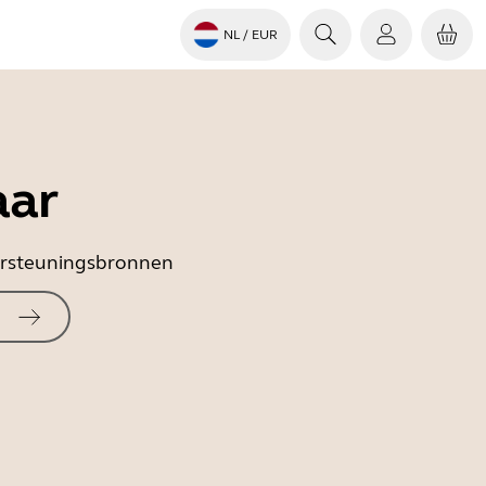
NL
/ EUR
aar
dersteuningsbronnen