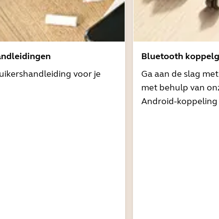
andleidingen
Bluetooth koppelg
uikershandleiding voor je
Ga aan de slag me
met behulp van onz
Android-koppeling