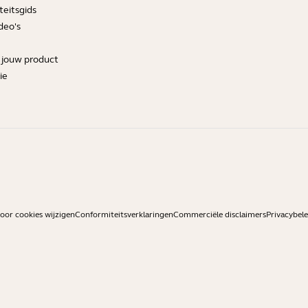
teitsgids
deo's
r jouw product
ie
or cookies wijzigen
Conformiteitsverklaringen
Commerciële disclaimers
Privacybele