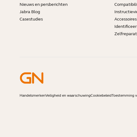
Nieuws en persberichten
Compatibili
Jabra Blog
Instructievi
Casestudies
Accessoires
Identificee
Zelfreparat
Handelsmerken
Veiligheid en waarschuwing
Cookiebeleid
Toestemming vo