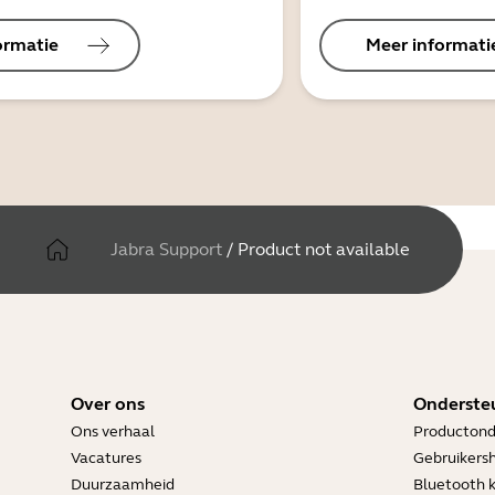
ormatie
Meer informati
Jabra Support
/
Product not available
Over ons
Onderste
Ons verhaal
Productond
Vacatures
Gebruikers
Duurzaamheid
Bluetooth 