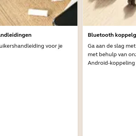
andleidingen
Bluetooth koppelg
uikershandleiding voor je
Ga aan de slag me
met behulp van onz
Android-koppeling