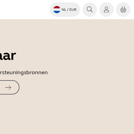
NL
/ EUR
aar
dersteuningsbronnen