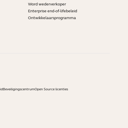
Word wederverkoper
Enterprise end-of-lifebeleid
Ontwikkelaarsprogramma
id
Beveiligingscentrum
Open Source licenties