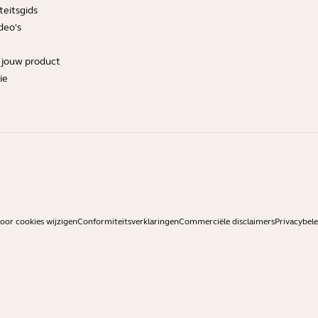
teitsgids
deo's
r jouw product
ie
or cookies wijzigen
Conformiteitsverklaringen
Commerciële disclaimers
Privacybele