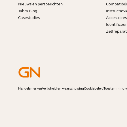
Nieuws en persberichten
Compatibili
Jabra Blog
Instructievi
Casestudies
Accessoires
Identificee
Zelfreparat
Handelsmerken
Veiligheid en waarschuwing
Cookiebeleid
Toestemming vo