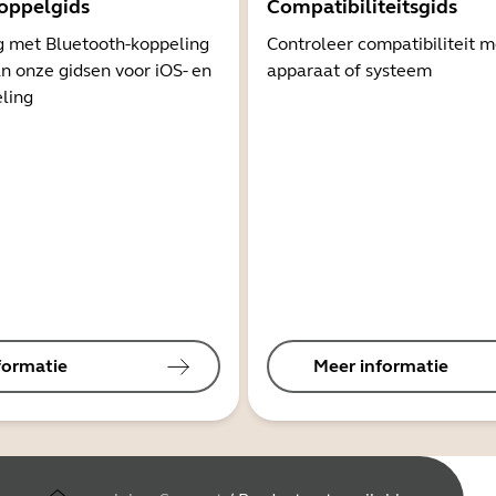
oppelgids
Compatibiliteitsgids
g met Bluetooth-koppeling
Controleer compatibiliteit 
n onze gidsen voor iOS- en
apparaat of systeem
ling
formatie
Meer informatie