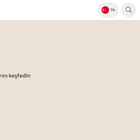
TR
ını keşfedin