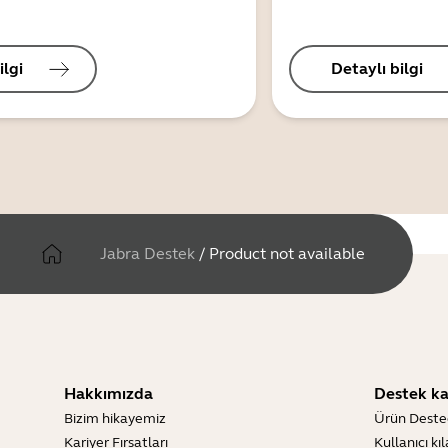
ilgi
Detaylı bilgi
Jabra Destek
/
Product not available
Hakkımızda
Destek ka
Bizim hikayemiz
Ürün Deste
Kariyer Fırsatları
Kullanıcı kı