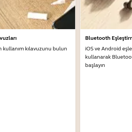
avuzları
Bluetooth Eşleşti
n kullanım kılavuzunu bulun
iOS ve Android eşle
kullanarak Bluetoo
başlayın