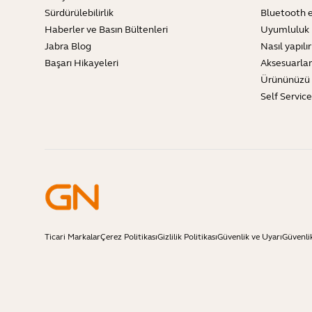
Sürdürülebilirlik
Bluetooth e
Haberler ve Basın Bültenleri
Uyumluluk 
Jabra Blog
Nasıl yapılır
Başarı Hikayeleri
Aksesuarlar
Ürününüzü 
Self Servic
Ticari Markalar
Çerez Politikası
Gizlilik Politikası
Güvenlik ve Uyarı
Güvenli