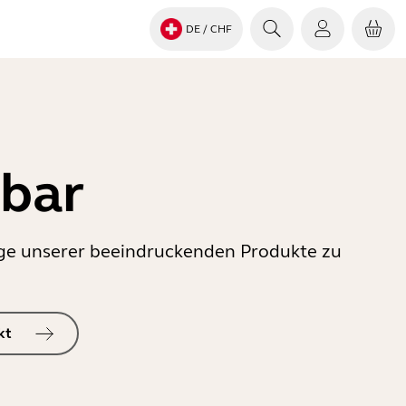
DE
/ CHF
gbar
inige unserer beeindruckenden Produkte zu
kt