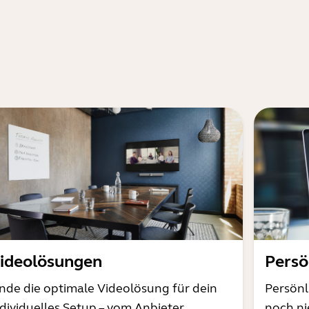
ideolösungen
Persö
inde die optimale Videolösung für dein
Persönl
ndividuelles Setup – vom Anbieter
noch ni