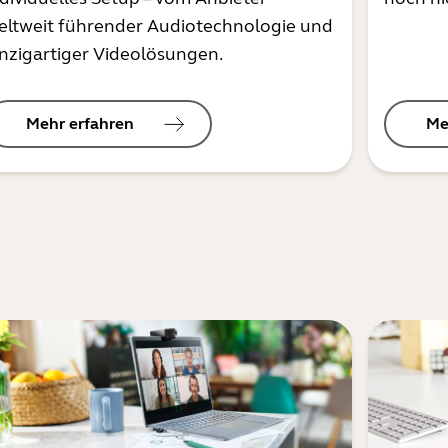
eltweit führender Audiotechnologie und
inzigartiger Videolösungen.
Mehr erfahren
Me