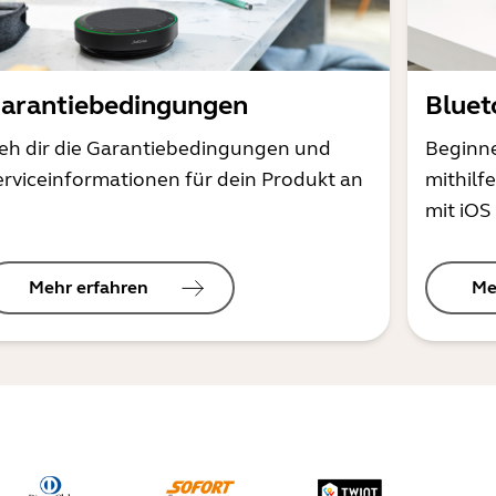
arantiebedingungen
Bluet
ieh dir die Garantiebedingungen und
Beginne
erviceinformationen für dein Produkt an
mithilf
mit iOS
Mehr erfahren
Me