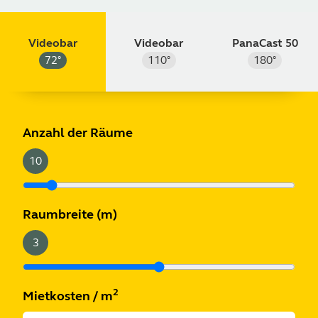
Videobar
Videobar
PanaCast 50
72
°
110
°
180
°
m
ft
Anzahl der Räume
10
Raumbreite
(m)
3
2
Mietkosten
/
m