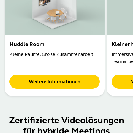
Huddle Room
Kleiner
Kleine Räume. Große Zusammenarbeit.
Immersive
Teamarbei
Weitere Informationen
Zertifizierte Videolösungen
für hybride Meetings