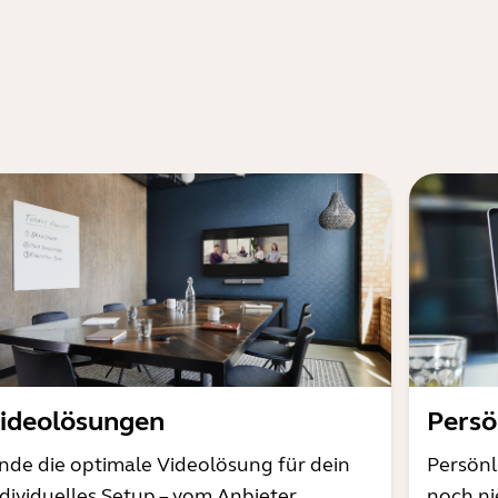
ideolösungen
Persö
inde die optimale Videolösung für dein
Persönl
ndividuelles Setup – vom Anbieter
noch ni