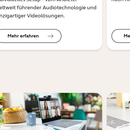
eltweit führender Audiotechnologie und
inzigartiger Videolösungen.
Mehr erfahren
Me