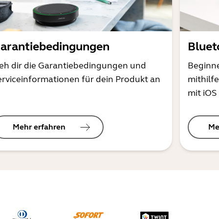
arantiebedingungen
Bluet
ieh dir die Garantiebedingungen und
Beginne
erviceinformationen für dein Produkt an
mithilf
mit iOS
Mehr erfahren
Me