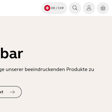
DE
/ CHF
gbar
inige unserer beeindruckenden Produkte zu
kt