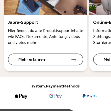
Jabra-Support
Online-
Hier findest du alle Produktsupportinhalte
Informati
wie FAQs, Dokumente, Anleitungsvideos
Zahlungsa
und vieles mehr
Stornieru
Mehr erfahren
Meh
system.PaymentMethods