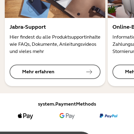
Jabra-Support
Online-
Hier findest du alle Produktsupportinhalte
Informati
wie FAQs, Dokumente, Anleitungsvideos
Zahlungsa
und vieles mehr
Stornieru
Mehr erfahren
Meh
system.PaymentMethods