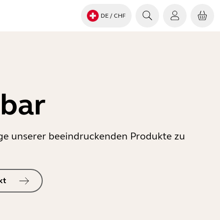
DE
/ CHF
gbar
inige unserer beeindruckenden Produkte zu
kt