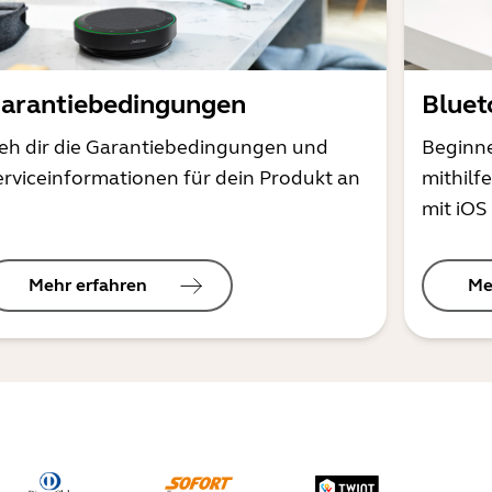
arantiebedingungen
Bluet
ieh dir die Garantiebedingungen und
Beginne
erviceinformationen für dein Produkt an
mithilf
mit iOS
Mehr erfahren
Me