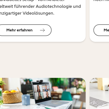
eltweit führender Audiotechnologie und
inzigartiger Videolösungen.
Mehr erfahren
Me