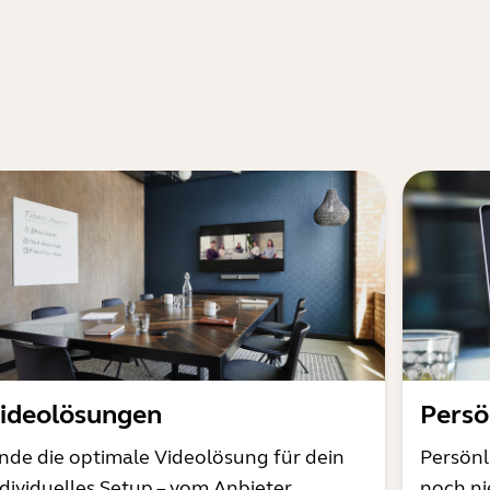
ideolösungen
Persö
inde die optimale Videolösung für dein
Persönl
ndividuelles Setup – vom Anbieter
noch ni