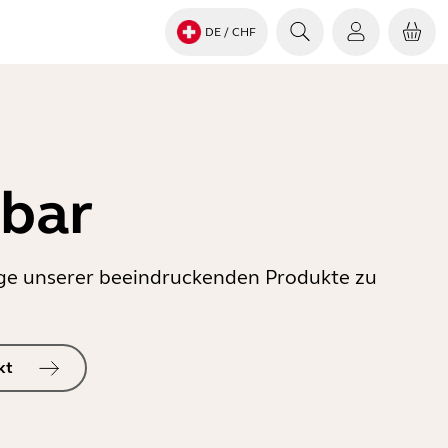
DE
/ CHF
gbar
inige unserer beeindruckenden Produkte zu
kt