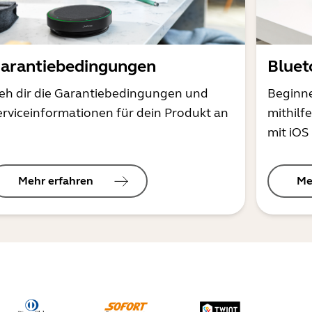
arantiebedingungen
Bluet
ieh dir die Garantiebedingungen und
Beginne
erviceinformationen für dein Produkt an
mithilf
mit iOS
Mehr erfahren
Me