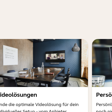
ideolösungen
Persö
inde die optimale Videolösung für dein
Persönl
ndividuelles Setup – vom Anbieter
noch ni