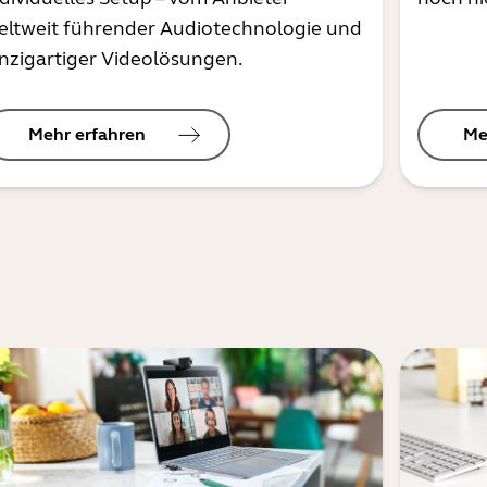
eltweit führender Audiotechnologie und
inzigartiger Videolösungen.
Mehr erfahren
Me