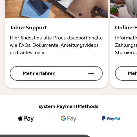
Jabra-Support
Online-
Hier findest du alle Produktsupportinhalte
Informati
wie FAQs, Dokumente, Anleitungsvideos
Zahlungsa
und vieles mehr
Stornieru
Mehr erfahren
Meh
system.PaymentMethods