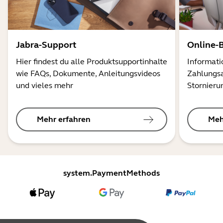
Jabra-Support
Online-
Hier findest du alle Produktsupportinhalte
Informati
wie FAQs, Dokumente, Anleitungsvideos
Zahlungsa
und vieles mehr
Stornieru
Mehr erfahren
Meh
system.PaymentMethods