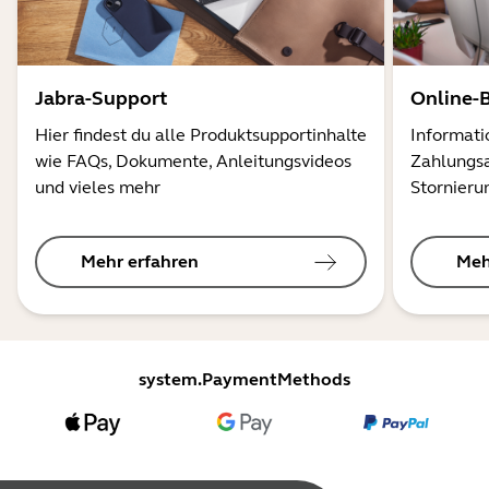
Jabra-Support
Online-
Hier findest du alle Produktsupportinhalte
Informati
wie FAQs, Dokumente, Anleitungsvideos
Zahlungsa
und vieles mehr
Stornieru
Mehr erfahren
Meh
system.PaymentMethods