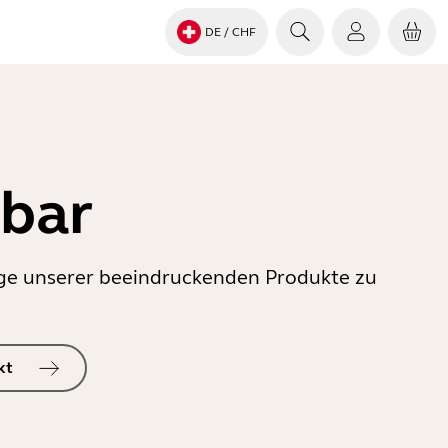
DE
/ CHF
gbar
inige unserer beeindruckenden Produkte zu
kt