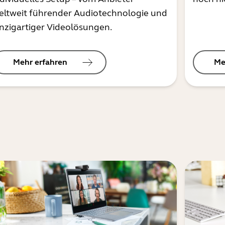
eltweit führender Audiotechnologie und
inzigartiger Videolösungen.
Mehr erfahren
Me