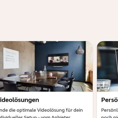
ideolösungen
Persö
inde die optimale Videolösung für dein
Persönl
ndividuelles Setup – vom Anbieter
noch ni