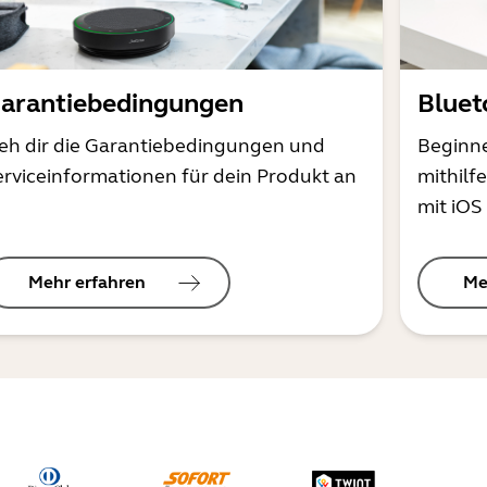
arantiebedingungen
Bluet
ieh dir die Garantiebedingungen und
Beginne
erviceinformationen für dein Produkt an
mithilf
mit iOS
Mehr erfahren
Me