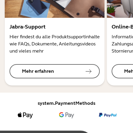
Jabra-Support
Online-
Hier findest du alle Produktsupportinhalte
Informati
wie FAQs, Dokumente, Anleitungsvideos
Zahlungsa
und vieles mehr
Stornieru
Mehr erfahren
Meh
system.PaymentMethods