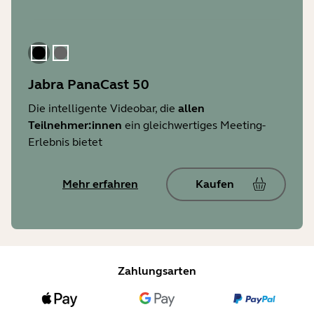
Schwarz
Grau
Jabra PanaCast 50
Die intelligente Videobar, die
allen
Teilnehmer:innen
ein gleichwertiges Meeting-
Erlebnis bietet
Mehr erfahren
Kaufen
Zahlungsarten