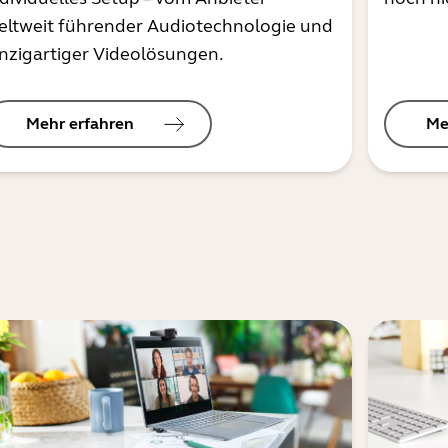
eltweit führender Audiotechnologie und
inzigartiger Videolösungen.
Mehr erfahren
Me