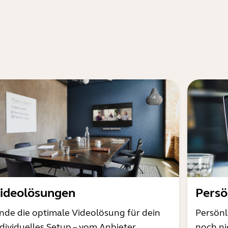
ideolösungen
Persö
inde die optimale Videolösung für dein
Persönl
ndividuelles Setup – vom Anbieter
noch ni