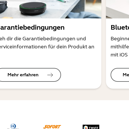
arantiebedingungen
Bluet
ieh dir die Garantiebedingungen und
Beginne
erviceinformationen für dein Produkt an
mithilf
mit iOS
Mehr erfahren
Me