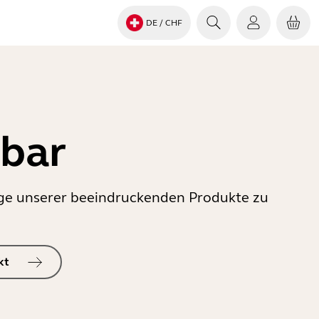
DE
/ CHF
gbar
inige unserer beeindruckenden Produkte zu
kt