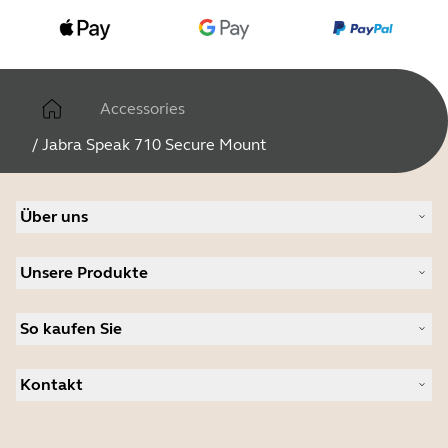
Accessories
/
Jabra Speak 710 Secure Mount
Über uns
Über Jabra
Unsere Produkte
Karriere
Nachhaltigkeit
Headsets
News und Pressemitteilungen
So kaufen Sie
Freisprechlösungen
Anwenderberichte
Kameras für Videomeetings
Partner suchen
Persönliche Videolösungen
Kontakt
Autorisierte Distributoren
Software
Jabra-Vertrieb kontaktieren
Zubehör
Support kontaktieren