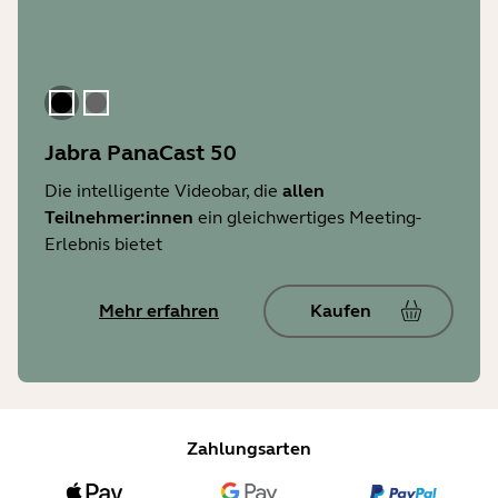
Schwarz
Grau
Jabra PanaCast 50
Die intelligente Videobar, die
allen
Teilnehmer:innen
ein gleichwertiges Meeting-
Erlebnis bietet
Mehr erfahren
Kaufen
Zahlungsarten