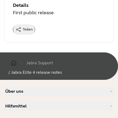
Details
First public release
Teilen
Jabra Support
/
Jabra Elite 4 release notes
Über uns
Unsere Geschichte
Hilfsmittel
Karriere
Nachhaltigkeit
Produkt-Support