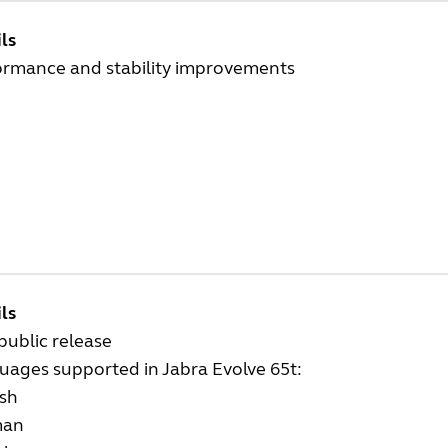
ls
ormance and stability improvements
ls
 public release
uages supported in Jabra Evolve 65t:
ish
man