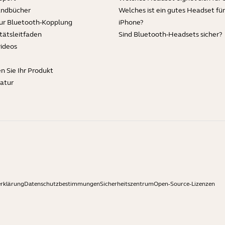
andbücher
Welches ist ein gutes Headset für
zur Bluetooth-Kopplung
iPhone?
tätsleitfaden
Sind Bluetooth-Headsets sicher?
videos
en Sie Ihr Produkt
ratur
rklärung
Datenschutzbestimmungen
Sicherheitszentrum
Open-Source-Lizenzen