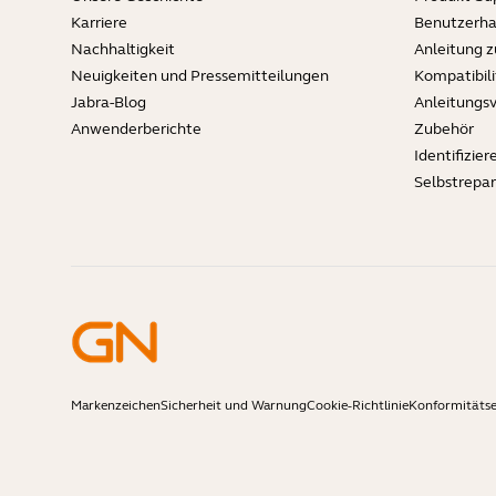
Karriere
Benutzerh
Nachhaltigkeit
Anleitung 
Neuigkeiten und Pressemitteilungen
Kompatibili
Jabra-Blog
Anleitungs
Anwenderberichte
Zubehör
Identifizier
Selbstrepa
Markenzeichen
Sicherheit und Warnung
Cookie-Richtlinie
Konformitätse