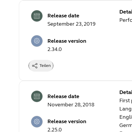
Detai
Release date
Perf
September 23, 2019
Release version
2.34.0
Teilen
Detai
Release date
First
November 28, 2018
Lang
Engl
Release version
Ger
2.25.0