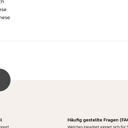
ch
ese
nese
l
Häufig gestellte Fragen (FA
pport
Welches Headset eignet sich für 