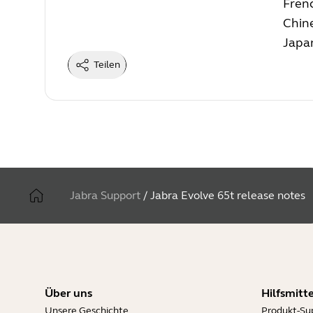
Fren
Chin
Japa
Teilen
Jabra Support
/
Jabra Evolve 65t release notes
Über uns
Hilfsmitte
Unsere Geschichte
Produkt-Su