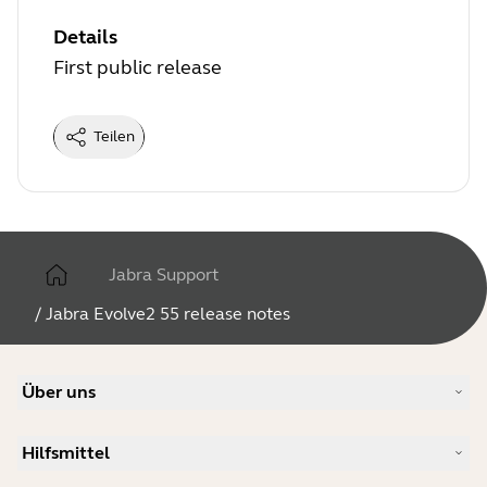
Details
First public release
Teilen
Jabra Support
/
Jabra Evolve2 55 release notes
Über uns
Unsere Geschichte
Hilfsmittel
Karriere
Nachhaltigkeit