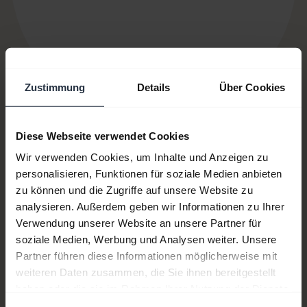
Zustimmung
Details
Über Cookies
Diese Webseite verwendet Cookies
Wir verwenden Cookies, um Inhalte und Anzeigen zu
Artikel-Nr.:
14501-10
personalisieren, Funktionen für soziale Medien anbieten
zu können und die Zugriffe auf unsere Website zu
Modellnummer(n):
N/A
analysieren. Außerdem geben wir Informationen zu Ihrer
Verwendung unserer Website an unsere Partner für
soziale Medien, Werbung und Analysen weiter. Unsere
Partner führen diese Informationen möglicherweise mit
Produktunterlagen
weiteren Daten zusammen, die Sie ihnen bereitgestellt
haben oder die sie im Rahmen Ihrer Nutzung der Dienste
gesammelt haben.