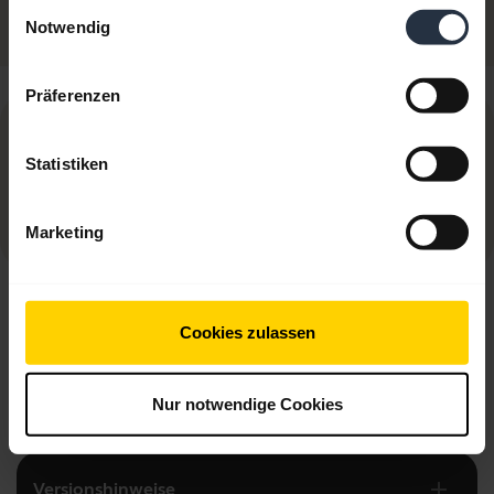
Eingestellt
Einwilligungsauswahl
Notwendig
Präferenzen
NOTICE:
Statistiken
As of March 31, 2025, this app is no longer
being maintained, updated, or supported
Marketing
add
Häufig gestellte Fragen (FAQ)
Cookies zulassen
add
Produktunterlagen
Nur notwendige Cookies
add
Versionshinweise