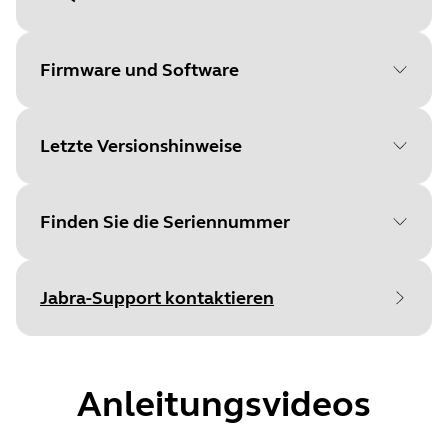
Document
Benutzerhandbuch
Language
Firmware und Software
Type
pdf
Size
2.9 MB
Letzte Versionshinweise
File
Firmware
Platform
Windows
Finden Sie die Seriennummer
Language
Allgemein
Document
Kurzanleitung
Release date
:
February 15, 2022
Release date
2022/02/14
Language
Englisch
Jabra-Support kontaktieren
Release version
:
2.32.4
Version
2.32.4
Type
Suchen Sie die Seriennummer Ihres
pdf
Details
Produkts, bevor Sie die Garantie überprüfen.
First public release
Size
507.4 KB
Anleitungsvideos
File
Jabra Direct