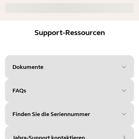
Support-Ressourcen
Dokumente
FAQs
Document
Datenblatt
Language
Englisch
Finden Sie die Seriennummer
Type
pdf
Size
185.7 KB
Jabra-Support kontaktieren