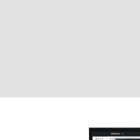
ie die Seriennummer Ihres Produkts, bevor Sie die Garantie üb
with both softphone and desk phone for outgoing calls
e as selected target phone Microsoft Teams events will not 
 using desk phone as selected target phone Microsoft Teams ev
/Jabra Link 380 and it was set MSH mode for electronic hookswi