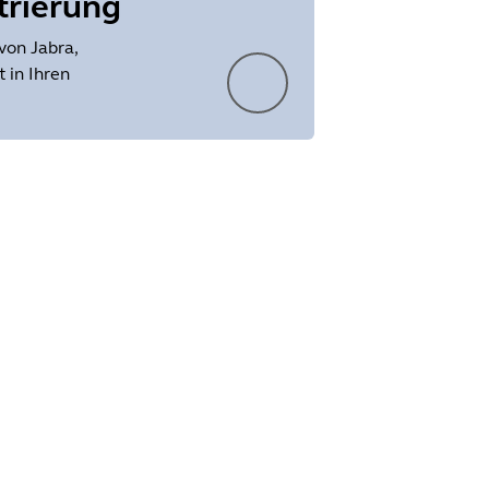
trierung
von Jabra,
 in Ihren