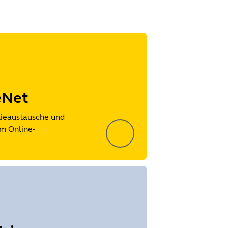
eNet
tieaustausche und
m Online-