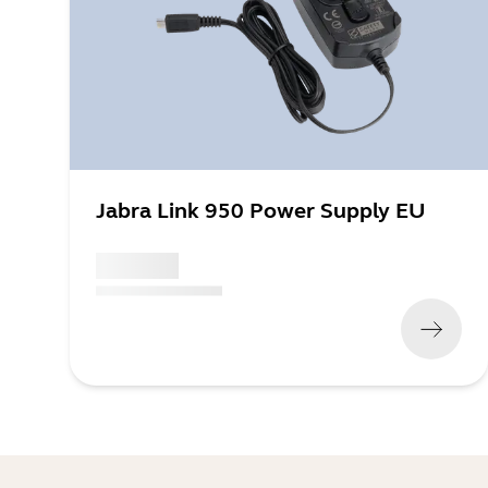
Jabra Link 950 Power Supply EU
x xxx,xx xx
(
x xxx,xx xx
x xxx xxx
)