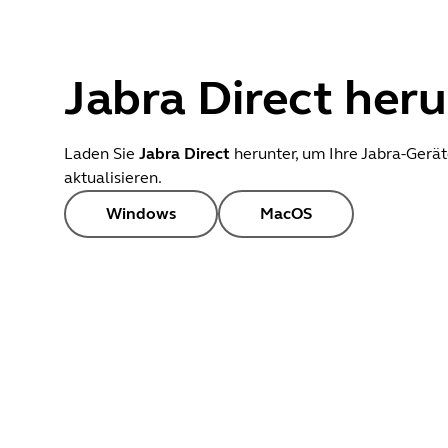
for second incoming call on Mi
Language
Englisch
•
Fixed: rare scenario where Jab
•
Fixed: volume could automatica
Jabra Direct her
Release date
2026/05/27
•
Performance and stability im
Version
8.1.14601
Laden Sie
Jabra Direct
herunter, um Ihre Jabra-Gerä
aktualisieren.
Windows
MacOS