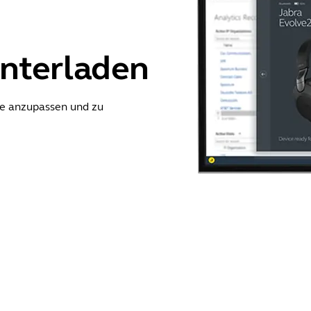
crosoft Teams
ra Link 950 could not exit call state when used in conjunction 
lly adjust after ending a call on desk phone
Showing 5 of 35
unterladen
provements
te anzupassen und zu