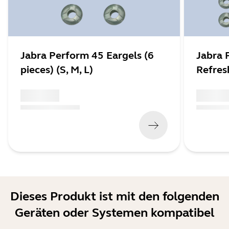
Jabra Perform 45 Eargels (6
Jabra 
pieces) (S, M, L)
Refres
x xxx,xx xx
x xxx,xx 
(
x xxx,xx xx
x xxx xxx
)
(
x xxx,xx xx
Dieses Produkt ist mit den folgenden
Geräten oder Systemen kompatibel