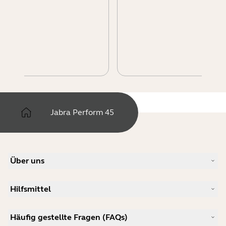
Jabra Perform 45
Über uns
Unsere Geschichte
Hilfsmittel
Karriere
Nachhaltigkeit
Produkt-Support
Neuigkeiten und Pressemitteilungen
Häufig gestellte Fragen (FAQs)
Benutzerhandbücher
Jabra-Blog