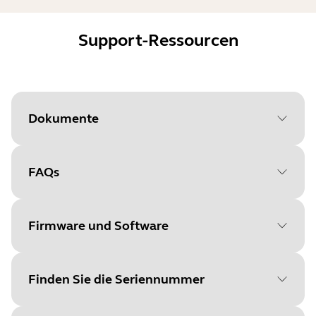
Support-Ressourcen
Dokumente
FAQs
Document
Datenblatt
Language
Englisch
Firmware und Software
Type
pdf
Size
502.8 KB
Finden Sie die Seriennummer
File
Jabra Direct