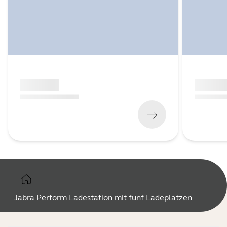
x xxx,xx xx
x xxx,xx 
(
x xxx,xx xx
x xxx xxx
)
(
x xxx,xx xx
Jabra Perform Ladestation mit fünf Ladeplätzen