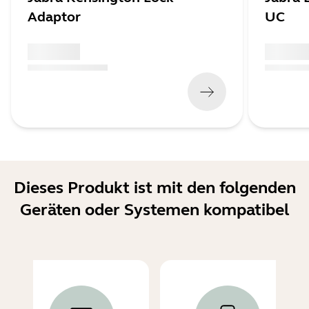
Adaptor
UC
x xxx,xx xx
x xxx,xx 
(
x xxx,xx xx
x xxx xxx
)
(
x xxx,xx xx
Dieses Produkt ist mit den folgenden
Geräten oder Systemen kompatibel