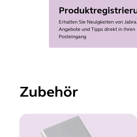
Produktregistrier
Language
Englisch
Erhalten Sie Neuigkeiten von Jabra
Release date
2026/05/27
Angebote und Tipps direkt in Ihren
Version
Posteingang
8.1.14601
Zubehör