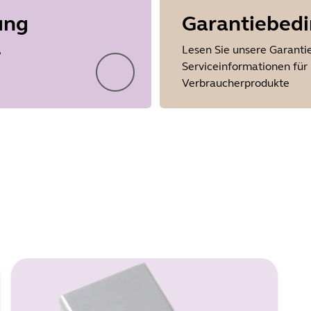
ung
Garantiebed
Showing 5 of 88
,
Lesen Sie unsere Garanti
Serviceinformationen für
Verbraucherprodukte