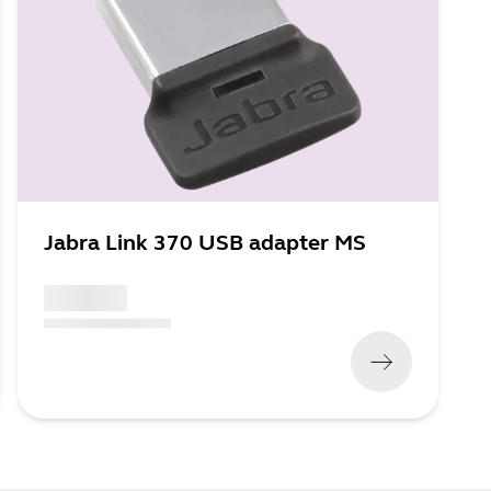
Jabra Link 370 USB adapter MS
x xxx,xx xx
(
x xxx,xx xx
x xxx xxx
)