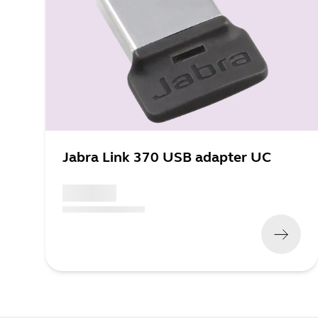
Jabra Link 370 USB adapter UC
x xxx,xx xx
(
x xxx,xx xx
x xxx xxx
)