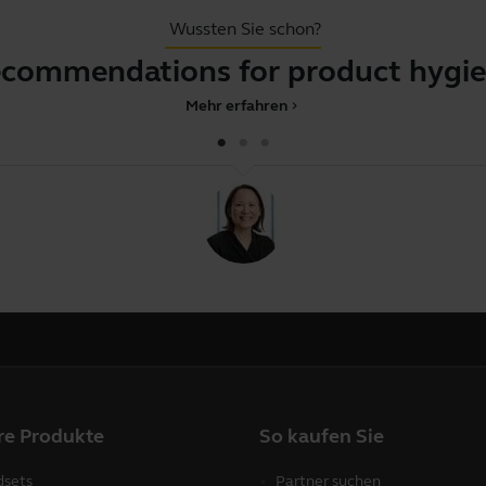
Wussten Sie schon?
commendations for product hygi
Mehr erfahren
chevron_right
re Produkte
So kaufen Sie
sets
Partner suchen