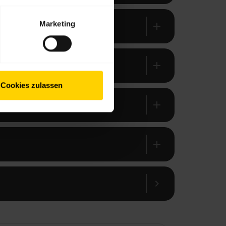
Marketing
add
add
Cookies zulassen
add
add
chevron_right