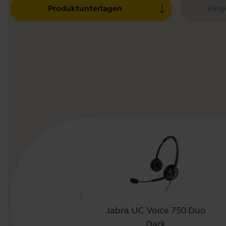
Produktunterlagen
Einge
ra UC Voice 750 MS
Jabra UC Voice 750 Duo
Mono Light
Dark