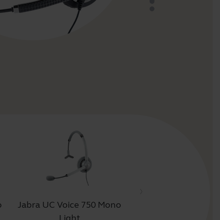
o
Jabra UC Voice 750 Mono
Jabra UC Voice 750 
Light
Dark