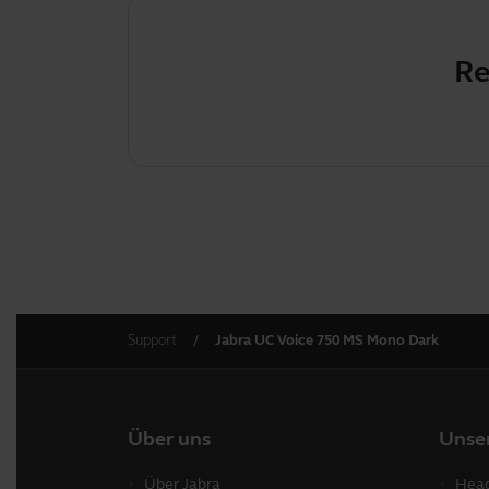
Re
Support
Jabra UC Voice 750 MS Mono Dark
Über uns
Unse
Über Jabra
Head