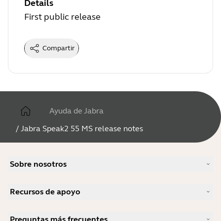
Details
First public release
Compartir
Ayuda de Jabra
/
Jabra Speak2 55 MS release notes
Sobre nosotros
Nuestra historia
Recursos de apoyo
Carreras profesionales
Sostenibilidad
Soporte para productos
Noticias y notas de prensa
Preguntas más frecuentes
Manuales de usuario