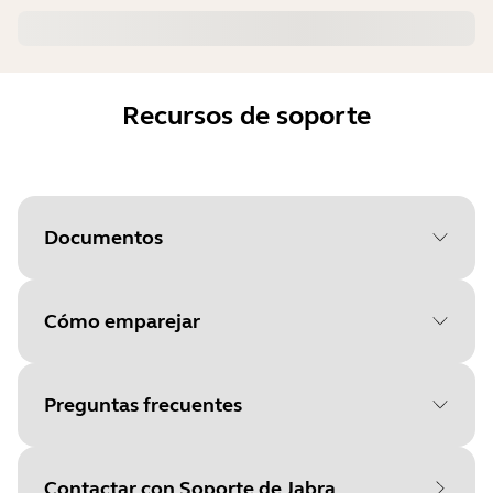
Recursos de soporte
Documentos
Cómo emparejar
Document
Manual del usuario
Language
Preguntas frecuentes
Seleccione su sistema
Type
pdf
operativo para empezar
Size
1.6 MB
Contactar con Soporte de Jabra