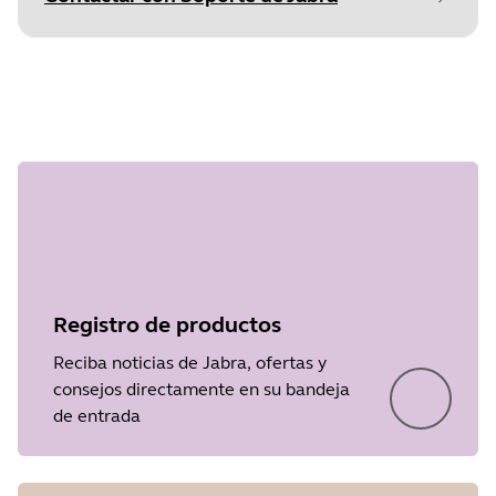
Document
Guía de inicio rápido
Paso 1 de
Language
undefined
Type
pdf
Size
2.4 MB
Registro de productos
Reciba noticias de Jabra, ofertas y
consejos directamente en su bandeja
de entrada