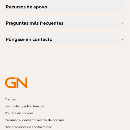
Nuestra historia
Recursos de apoyo
Carreras profesionales
Sostenibilidad
Soporte para productos
Noticias y notas de prensa
Preguntas más frecuentes
Manuales de usuario
blog de Jabra
Guía de emparejamiento Bluetooth
¿Qué auriculares son buenos para Skype?
Estudios de caso
Guía de compatibilidad
Póngase en contacto
¿Qué auriculares son buenos para iPhone?
Vídeos prácticos
¿Son seguros los auriculares Bluetooth?
Contactar con Ventas de Jabra
Accesorios
Pedidos en línea
Identifica tu producto
Registra tu producto
Reparación de autoservicio
Conviértete en distribuidor
Política de fin de uso de la empresa
Programa de desarrolladores
Marcas
Seguridad y advertencias
Política de cookies
Cambiar el consentimiento de cookies
Declaraciones de conformidad