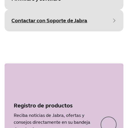
Contactar con Soporte de Jabra
File
Firmware
Document
Especificaciones técnicas
Platform
Windows
Paso 1 de
Language
Inglés
Language
Inglés
undefined
Type
pdf
Release date
2014/02/12
Size
234.6 KB
Version
2.8.0
File
Firmware
Registro de productos
Platform
Windows
Reciba noticias de Jabra, ofertas y
consejos directamente en su bandeja
Language
Japonés