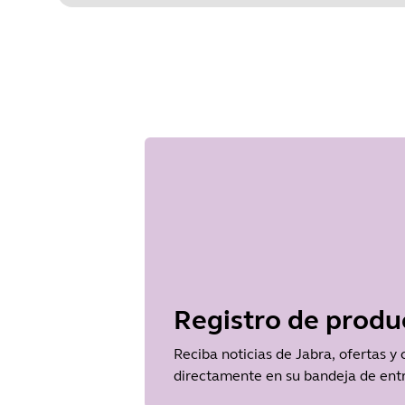
Size
599.5 KB
Document
Especificaciones técnicas
Language
Inglés
Type
pdf
Size
139.9 KB
Registro de produ
Reciba noticias de Jabra, ofertas y
directamente en su bandeja de ent