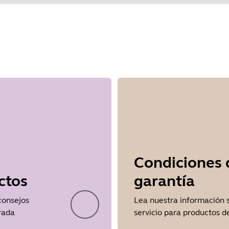
Showing 1 of 1
Condiciones 
ctos
garantía
 consejos
Lea nuestra información 
rada
servicio para productos 