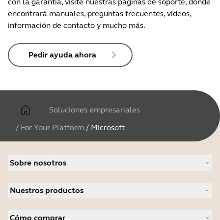
con la garantía, visite nuestras páginas de soporte, donde
encontrará manuales, preguntas frecuentes, vídeos,
información de contacto y mucho más.
Pedir ayuda ahora
Soluciones empresariales
/
For Your Platform
/
Microsoft
Sobre nosotros
Acerca de Jabra
Nuestros productos
Carreras profesionales
Sostenibilidad
Auriculares
Noticias y notas de prensa
Cómo comprar
Altavoces manos libres