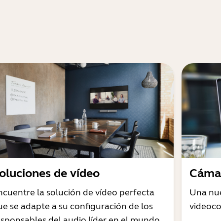
oluciones de vídeo
Cámar
ncuentre la solución de vídeo perfecta
Una nue
ue se adapte a su configuración de los
videoco
esponsables del audio líder en el mundo