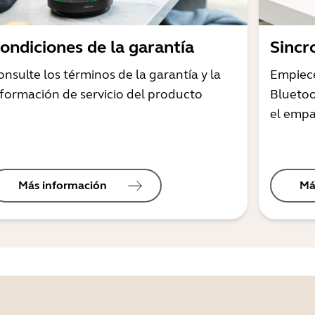
ondiciones de la garantía
Sincr
onsulte los términos de la garantía y la
Empiec
nformación de servicio del producto
Bluetoo
el empa
Más información
Má