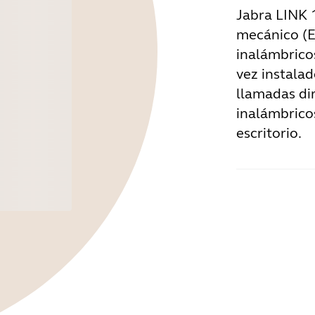
Jabra LINK 
mecánico (E
inalámbricos
vez instala
llamadas di
inalámbricos
escritorio.