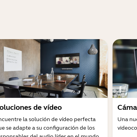
oluciones de vídeo
Cámar
ncuentre la solución de vídeo perfecta
Una nue
ue se adapte a su configuración de los
videoco
esponsables del audio líder en el mundo