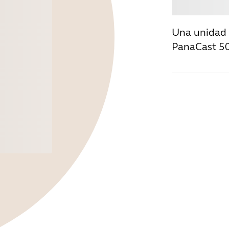
Comp
Una unidad 
PanaCast 5